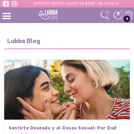
ENVÍOS GRATIS a partir de $999ºº de compra.
 contenido
0
Lubba Blog
Sentirte Deseado y el Deseo Sexual: Por Qué