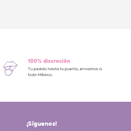
100% discreción
Tu pedido hasta tu puerta, enviamos a
todo México.
¡Síguenos!