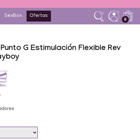
SexBox
Ofertas
0
Punto G Estimulación Flexible Rev
ayboy
0
adores