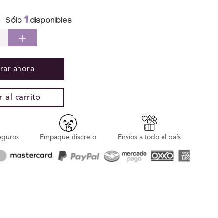
1
Sólo
disponibles
cir
Aumentar
idad
cantidad
para
ar ahora
ador
Vibrador
o
Punto
G
 al carrito
mulación
Estimulación
ble
Flexible
Rev
eguros
Empaque discreto
Envíos a todo el país
me
Up
boy
Playboy