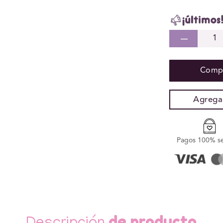
Redu
cant
para
Compr
Vibr
Punt
G
Agregar
Esti
Flexi
Rev
Pagos 100% s
me
Up
Play
de producto