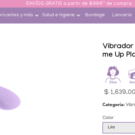
ENVÍOS GRATIS a partir de $999ºº de compra.
bricantes y más
Salud e higiene
Bondage
Lenceria
Ir
tamente
 la
Vibrador 
rmación
me Up Pl
roducto
Precio
$ 1,639.0
habitual
Categoría:
Vibr
Color