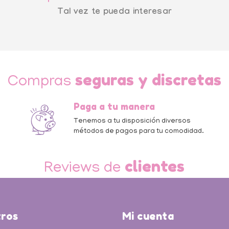
Tal vez te pueda interesar
seguras y discretas
Compras
Paga a tu manera
a
Tenemos a tu disposición diversos
métodos de pagos para tu comodidad.
clientes
Reviews de
ros
Mi cuenta