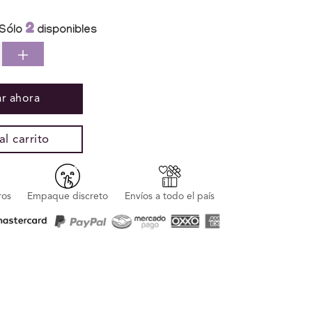
2
Sólo
disponibles
ir
Aumentar
dad
cantidad
para
r ahora
dor
Vibrador
jo
Conejo
ulador
Estimulador
l carrito
is
Clitoris
ción
Sensación
de
ros
Empaque discreto
Envíos a todo el país
Calor
Glo