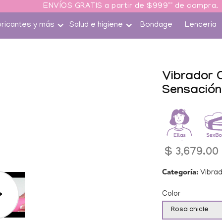
ENVÍOS GRATIS a partir de $999ºº de compra.
bricantes y más
Salud e higiene
Bondage
Lenceria
Ir
rectamente
a la
Vibrador C
formación
Sensación
l producto
Precio
$ 3,679.00
habitual
Categoría:
Vibra
Color
eproducir
ideo