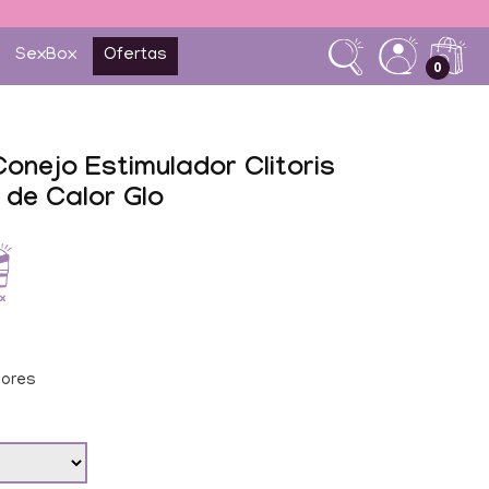
SexBox
Ofertas
0
onejo Estimulador Clitoris
 de Calor Glo
dores