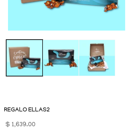
Abrir
elemento
multimedia
1
en
una
ventana
modal
REGALO ELLAS2
Precio
$ 1,639.00