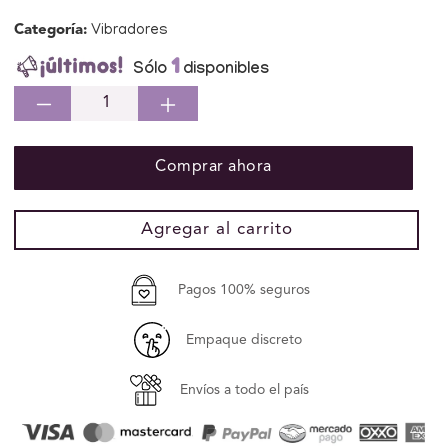
habitual
Categoría:
Vibradores
1
Sólo
disponibles
Reducir
Aumentar
cantidad
cantidad
para
para
Comprar ahora
REGALO
REGALO
ELLAS2
ELLAS2
Agregar al carrito
Pagos 100% seguros
Empaque discreto
Envíos a todo el país