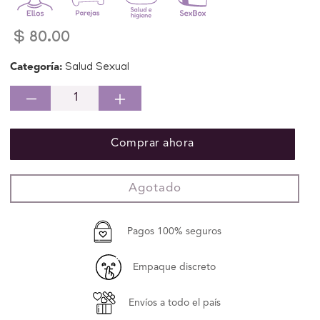
Precio
$ 80.00
habitual
Categoría:
Salud Sexual
Reducir
Aumentar
cantidad
cantidad
para
para
Comprar ahora
Prudence
Prudence
Condones
Condones
Preservativo
Preservativo
Agotado
Extra
Extra
Time
Time
3
3
Pagos 100% seguros
piezas
piezas
Empaque discreto
Envíos a todo el país