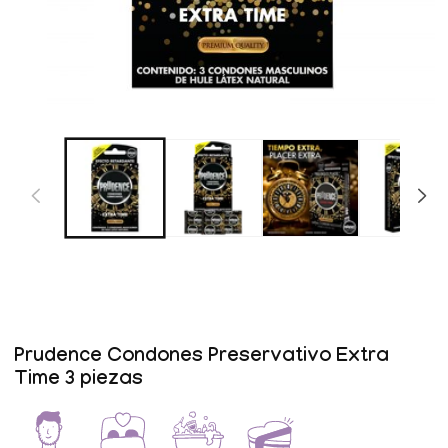
Abrir
elemento
multimedia
1
en
una
ventana
modal
Prudence Condones Preservativo Extra
Time 3 piezas