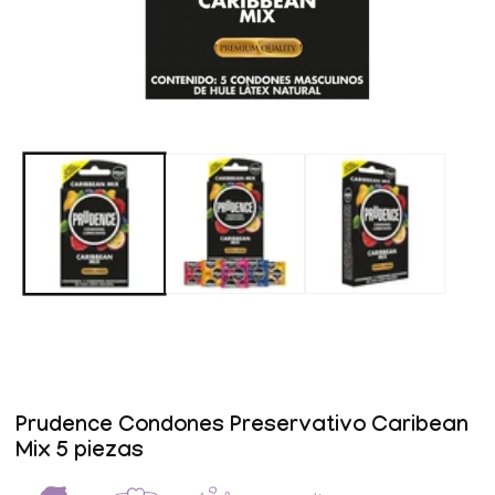
Abrir
elemento
multimedia
1
en
una
ventana
modal
Prudence Condones Preservativo Caribean
Mix 5 piezas