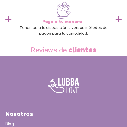
Paga a tu manera
n
Tenemos a tu disposición diversos métodos de
T
pagos para tu comodidad.
Slide 2 of 3.
clientes
Reviews de
Nosotros
Blog