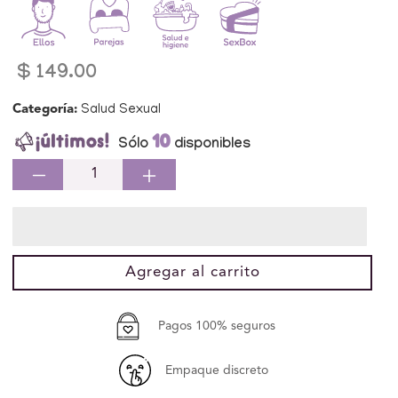
Precio
$ 149.00
habitual
Categoría:
Salud Sexual
10
Sólo
disponibles
Reducir
Aumentar
cantidad
cantidad
para
para
Prudence
Prudence
Condones
Condones
Agregar al carrito
Preservativo
Preservativo
Caribean
Caribean
Mix
Mix
Pagos 100% seguros
5
5
piezas
piezas
Empaque discreto