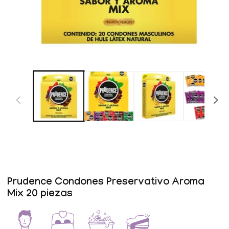
Abrir
elemento
multimedia
1
en
una
ventana
modal
Prudence Condones Preservativo Aroma
Mix 20 piezas