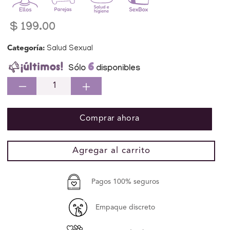
Precio
$ 199.00
habitual
Categoría:
Salud Sexual
6
Sólo
disponibles
Reducir
Aumentar
cantidad
cantidad
para
para
Comprar ahora
Prudence
Prudence
Condones
Condones
Preservativo
Preservativo
Agregar al carrito
Aroma
Aroma
Mix
Mix
20
20
Pagos 100% seguros
piezas
piezas
Empaque discreto