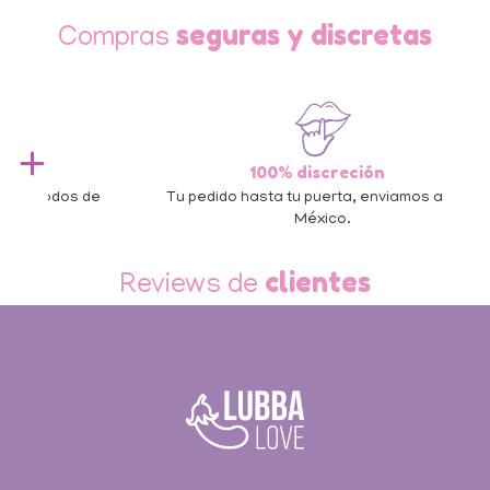
seguras y discretas
Compras
100% discreción
 de
Tu pedido hasta tu puerta, enviamos a todo
México.
Slide 3 of 3.
clientes
Reviews de