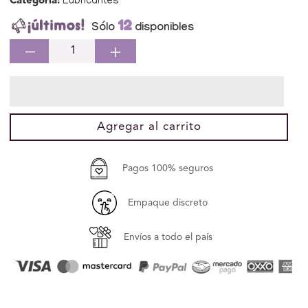
Categoría:
Lubricantes
12
Sólo
disponibles
Reducir
Aumentar
cantidad
cantidad
para
para
PACK
PACK
DUO
DUO
Agregar al carrito
LUBRICANTE
LUBRICANTE
CEREZA
CEREZA
Pagos 100% seguros
Empaque discreto
Envíos a todo el país