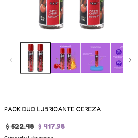
Abrir
elemento
multimedia
1
en
una
ventana
modal
PACK DUO LUBRICANTE CEREZA
Precio
$ 522.48
Precio
$ 417.98
habitual
de
oferta