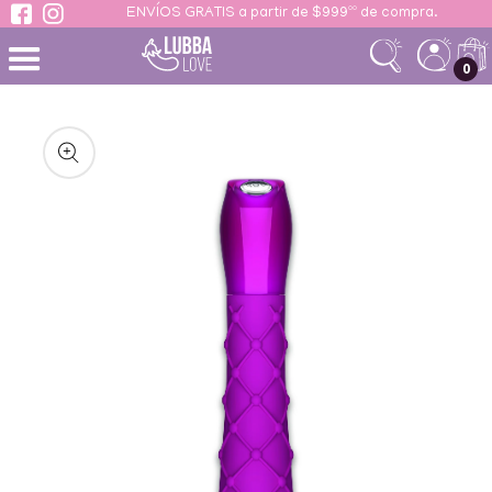
ENVÍOS GRATIS a partir de $999ºº de compra.
 contenido
Ir
directamente
0
a la
información
del producto