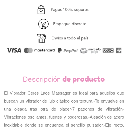
Estimulador
Estimulador
Punto
Punto
Pagos 100% seguros
G
G
Ceres
Ceres
Empaque discreto
Envíos a todo el país
de producto
Descripción
El Vibrador Ceres Lace Massager es ideal para aquellos que 
buscan un vibrador de lujo clásico con textura.-Te envuelve en 
una oleada tras otra de placer-7 patrones de vibración-
Vibraciones oscilantes, fuertes y poderosas.-Aleación de acero 
inoxidable donde se encuentra el sencillo pulsador.-Eje recto, 