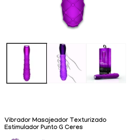
Abrir
elemento
multimedia
1
en
una
ventana
modal
Vibrador Masajeador Texturizado
Estimulador Punto G Ceres