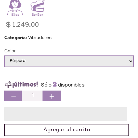
Precio
$ 1,249.00
habitual
Categoría:
Vibradores
Color
2
Sólo
disponibles
Reducir
Aumentar
cantidad
cantidad
para
para
Vibrador
Vibrador
Masajeador
Masajeador
Agregar al carrito
Texturizado
Texturizado