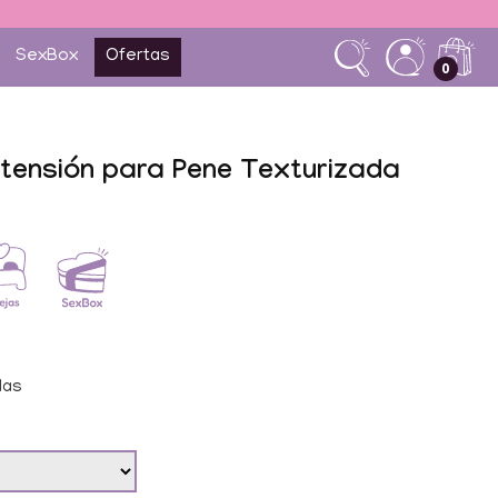
SexBox
Ofertas
0
tensión para Pene Texturizada
das