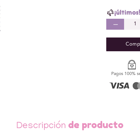
Redu
cant
para
Compr
Fund
Exte
para
Pene
Pagos 100% s
Text
Plac
de producto
Descripción