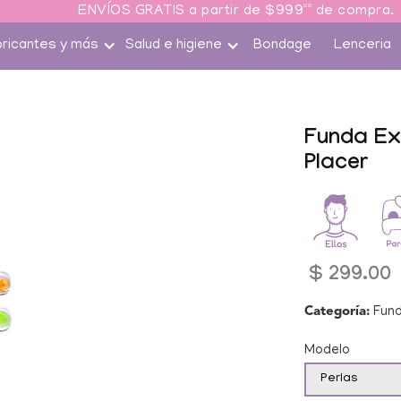
ENVÍOS GRATIS a partir de $999ºº de compra.
bricantes y más
Salud e higiene
Bondage
Lenceria
Ir
tamente
 la
Funda Ex
mación
Placer
roducto
Precio
$ 299.00
habitual
Categoría:
Fun
Modelo