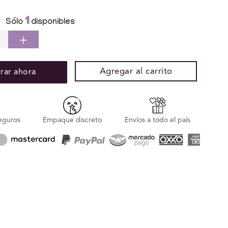
1
Sólo
disponibles
cir
Aumentar
idad
cantidad
para
Agregar al carrito
ar ahora
a
Funda
nsión
Extensión
para
Pene
eguros
Empaque discreto
Envíos a todo el país
urizada
Texturizada
er
Placer