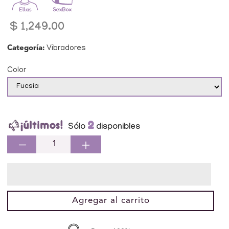
Precio
$ 1,249.00
habitual
Categoría:
Vibradores
Color
2
Sólo
disponibles
Reducir
Aumentar
cantidad
cantidad
para
para
Vibrador
Vibrador
Estimulador
Estimulador
Agregar al carrito
Clitoris
Clitoris
Punto
Punto