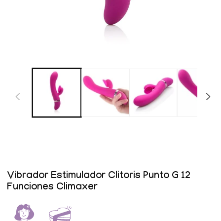
Abrir
elemento
multimedia
1
en
una
ventana
modal
Vibrador Estimulador Clitoris Punto G 12
Funciones Climaxer