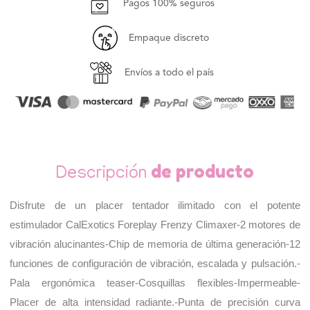
G
G
Pagos 100% seguros
12
12
Funciones
Funciones
Empaque discreto
Climaxer
Climaxer
Envíos a todo el país
de producto
Descripción
Disfrute de un placer tentador ilimitado con el potente 
estimulador CalExotics Foreplay Frenzy Climaxer-2 motores de 
vibración alucinantes-Chip de memoria de última generación-12 
funciones de configuración de vibración, escalada y pulsación.-
Pala ergonómica teaser-Cosquillas flexibles-Impermeable-
Placer de alta intensidad radiante.-Punta de precisión curva 