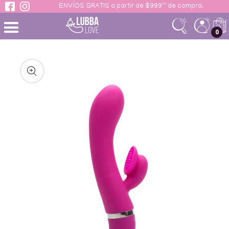
ENVÍOS GRATIS a partir de $999ºº de compra.
 contenido
Ir
directamente
0
a la
información
del producto