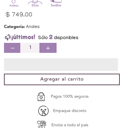
Precio
$ 749.00
habitual
Categoría:
Anales
2
Sólo
disponibles
Reducir
Aumentar
cantidad
cantidad
para
para
Plug
Plug
Anal
Anal
Agregar al carrito
Estimulador
Estimulador
Texturizado
Texturizado
Multicolor
Multicolor
Pagos 100% seguros
Silicona
Silicona
Cheeky
Cheeky
Empaque discreto
Envíos a todo el país