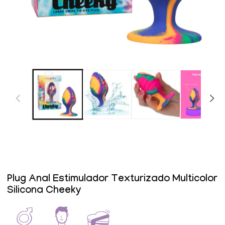
Abrir
elemento
multimedia
1
en
una
ventana
modal
Plug Anal Estimulador Texturizado Multicolor
Silicona Cheeky