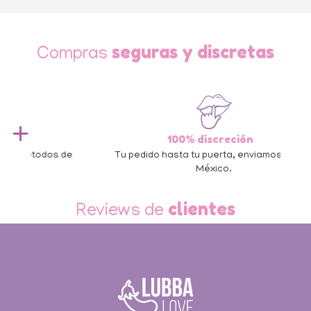
seguras y discretas
Compras
100% discreción
 de
Tu pedido hasta tu puerta, enviamos a todo
México.
Slide 3 of 3.
clientes
Reviews de