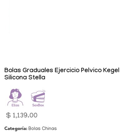
Abrir
elemento
multimedia
1
en
una
Bolas Graduales Ejercicio Pelvico Kegel
ventana
Silicona Stella
modal
Precio
$ 1,139.00
habitual
Categoría:
Bolas Chinas