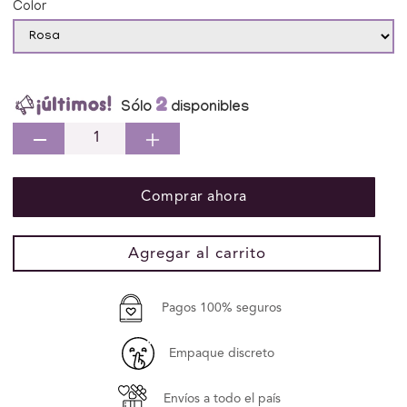
Color
2
Sólo
disponibles
Reducir
Aumentar
cantidad
cantidad
para
para
Comprar ahora
Bolas
Bolas
Graduales
Graduales
Ejercicio
Ejercicio
Agregar al carrito
Pelvico
Pelvico
Kegel
Kegel
Silicona
Silicona
Pagos 100% seguros
Stella
Stella
Empaque discreto
Envíos a todo el país