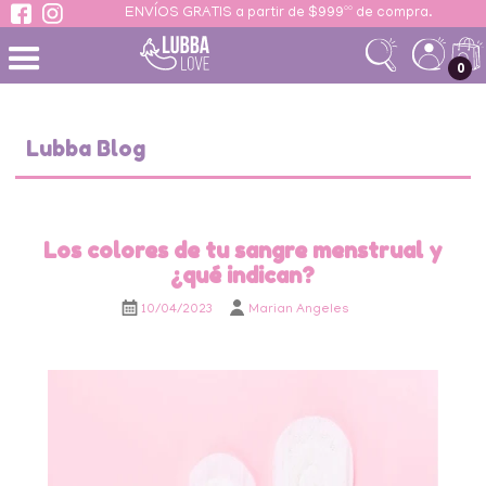
ENVÍOS GRATIS a partir de $999ºº de compra.
 contenido
0
Lubba Blog
Los colores de tu sangre menstrual y
¿qué indican?
10/04/2023
Marian Angeles