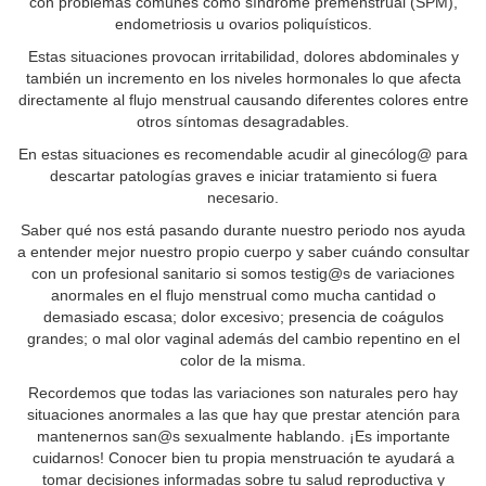
con problemas comunes como síndrome premenstrual (SPM),
endometriosis u ovarios poliquísticos.
Estas situaciones provocan irritabilidad, dolores abdominales y
también un incremento en los niveles hormonales lo que afecta
directamente al flujo menstrual causando diferentes colores entre
otros síntomas desagradables.
En estas situaciones es recomendable acudir al ginecólog@ para
descartar patologías graves e iniciar tratamiento si fuera
necesario.
Saber qué nos está pasando durante nuestro periodo nos ayuda
a entender mejor nuestro propio cuerpo y saber cuándo consultar
con un profesional sanitario si somos testig@s de variaciones
anormales en el flujo menstrual como mucha cantidad o
demasiado escasa; dolor excesivo; presencia de coágulos
grandes; o mal olor vaginal además del cambio repentino en el
color de la misma.
Recordemos que todas las variaciones son naturales pero hay
situaciones anormales a las que hay que prestar atención para
mantenernos san@s sexualmente hablando. ¡Es importante
cuidarnos! Conocer bien tu propia menstruación te ayudará a
tomar decisiones informadas sobre tu salud reproductiva y