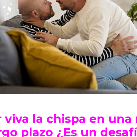
viva la chispa en una 
rgo plazo ¿Es un desaf