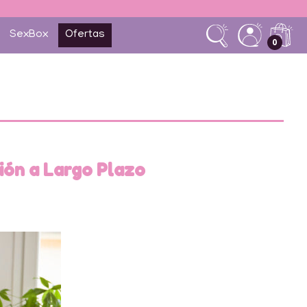
SexBox
Ofertas
0
ión a Largo Plazo