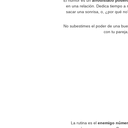
El humor es un
afrodisíaco poder
en una relación. Dedica tiempo a 
sacar una sonrisa, o, ¿por qué n
No subestimes el poder de una bue
con tu pareja
La rutina es el
enemigo númer