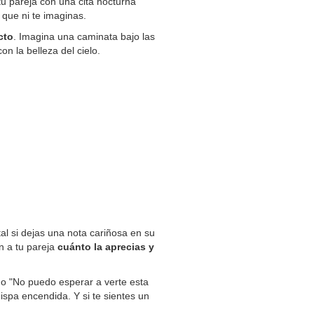
u pareja con una cita nocturna
 que ni te imaginas.
cto
. Imagina una caminata bajo las
on la belleza del cielo.
al si dejas una nota cariñosa en su
 a tu pareja
cuánto la aprecias y
.
 o "No puedo esperar a verte esta
ispa encendida. Y si te sientes un