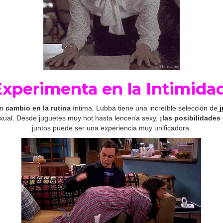
E
xperimenta en la Intimida
un
cambio en la rutina
íntima. Lubba tiene una increíble selección de
j
sexual. Desde juguetes muy hot hasta lencería sexy,
¡las posibilidades 
juntos puede ser una experiencia muy unificadora.