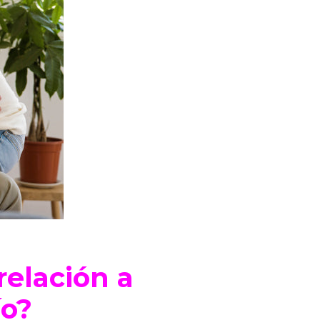
relación a
ío?