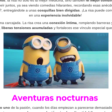
oso
, la risa no solo es la mejor medicina, sino también
el mejor cond
reír juntos, ya sea viendo comedias hilarantes, recordando esas anéc
o?, entregándote a unas
cosquillas bien dirigidas
. ¡La risa puede con
en una
experiencia inolvidable
!
na carcajada. La risa crea una
conexión íntima
, rompiendo barreras 
,
liberas tensiones acumuladas
y fortaleces ese vínculo especial q
Aventuras nocturnas
o uno
de la pasión, cuando los días empiezan a parecerse demasiado e