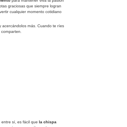
imento
para mantener viva la pasión
dotas graciosas que siempre logran
vertir cualquier momento cotidiano
y acercándolos más. Cuando te ríes
ue comparten.
ntre sí, es fácil que
la chispa