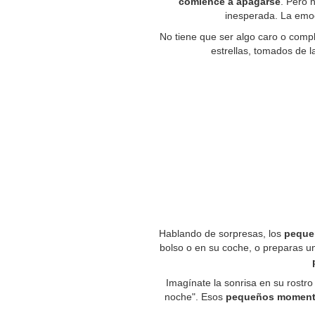
comience a apagarse
. Pero 
inesperada. La emoc
No tiene que ser algo caro o compl
estrellas, tomados de l
Hablando de sorpresas, los
peque
bolso o en su coche, o preparas u
Imagínate la sonrisa en su rostr
noche". Esos
pequeños momento