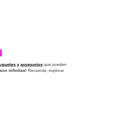
d
uguetes
y
accesorios
que pueden
son infinitas!
Recuerda, explorar