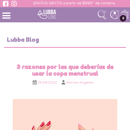
ENVÍOS GRATIS a partir de $999ºº de compra.
 contenido
0
Lubba Blog
3 razones por las que deberías de
usar la copa menstrual
15/04/2022
Marian Angeles